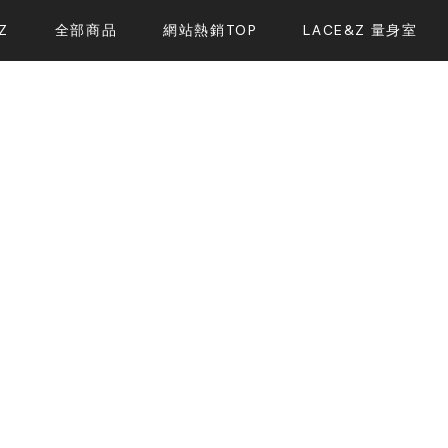
Z
全部商品
網站熱銷TOP
LACE&Z 量身室