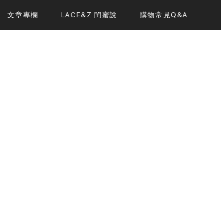
文章專欄
LACE&Z 閨蜜說
購物常見Q&A