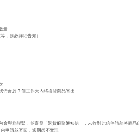
數量
式等，務必詳細告知）
次
們會於 7 個工作天內將換貨商品寄出
作天內會與您聯繫，並寄發「退貨服務通知信」，未收到此信件請勿將商品
日內申請並寄回，逾期恕不受理