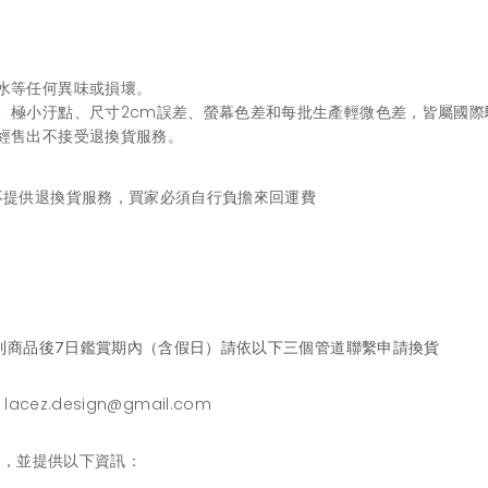
水等任何異味或損壞。
、極小汙點、尺寸2cm誤差、螢幕色差和每批生產輕微色差，皆屬國際
經售出不接受退換貨服務。
不提供退換貨服務，買家必須自行負擔來回運費
到商品後7日鑑賞期內（含假日）請依以下三個管道聯繫申請換貨
：
lacez.design@gmail.com
」，並提供以下資訊：