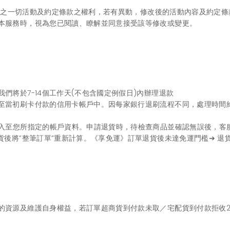
本網站之一切活動及約定條款之權利，若有異動，修改後的活動內容及約定
本服務時，視為您已閱讀、瞭解並同意接受該等修改或變更。
們將於7-14個工作天(不包含國定例假日)內辦理退款
至當初刷卡付款的信用卡帳戶中。因每家銀行退刷流程不同，處理時間約
匯入至您所指定的帳戶資料。申請退貨時，待檢查商品並確認無誤後，客
貨後將”整筆訂單”重新計算。《享免運》訂單退貨後未達免運門檻➔ 
的資源及維護自身權益，若訂單超商貨到付款未取／宅配貨到付款拒收