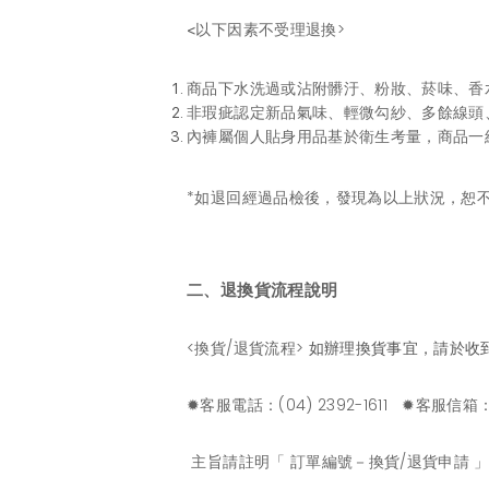
以下因素不受理退換>
<
商品下水洗過或沾附髒汙、粉妝、菸味、香
非瑕疵認定新品氣味、輕微勾紗、多餘線頭
內褲屬個人貼身用品基於衛生考量，商品一
*如退回經過品檢後，發現為以上狀況，恕
二、退換貨流程說明
<換貨/退貨流程>
如辦理換貨事宜，請於收
✹客服電話：(04) 2392-1611 ✹客服信箱
主旨請註明「 訂單編號－換貨/退貨申請 