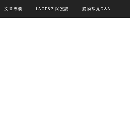
文章專欄
LACE&Z 閨蜜說
購物常見Q&A